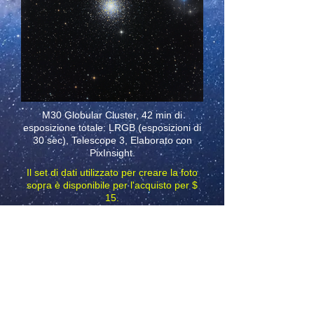
M30 Globular Cluster, 42 min di
esposizione totale: LRGB (esposizioni di
30 sec),
Telescope 3, Elaborato con
PixInsight.
Il set di dati utilizzato per creare la foto
sopra è disponibile per l'acquisto per $
15.
Il set di dati include:
Sottotelai LRGB grezzi e calibrati (30
sec ciascuno, senza ritagli completi).
Master Dark, Master Bias, Master Flats
Scarica Frame luminanza campione