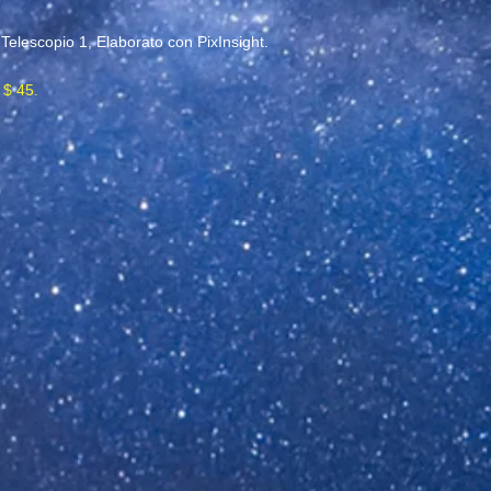
,
Telescopio 1, Elaborato con PixInsight.
 $ 45.