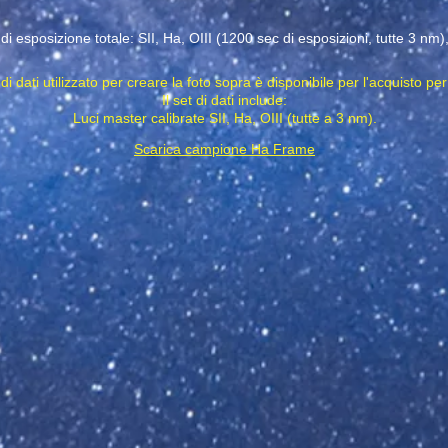
 esposizione totale: SII, Ha, OIII (1200 sec di esposizioni, tutte 3 nm)
t di dati utilizzato per creare la foto sopra è disponibile per l'acquisto per
Il set di dati include:
Luci master calibrate SII, Ha, OIII (tutte a 3 nm).
Scarica campione Ha Frame